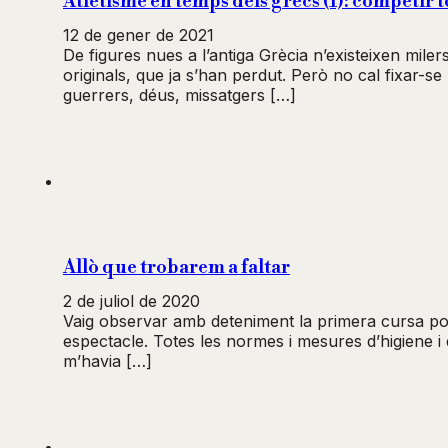
Atletisme en temps dels grecs (1): competir 
12 de gener de 2021
De figures nues a l’antiga Grècia n’existeixen mil
originals, que ja s’han perdut. Però no cal fixar-s
guerrers, déus, missatgers […]
Allò que trobarem a faltar
2 de juliol de 2020
Vaig observar amb deteniment la primera cursa pos
espectacle. Totes les normes i mesures d’higiene i 
m’havia […]