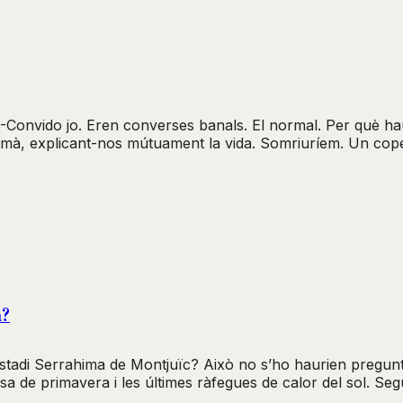
 -Convido jo. Eren converses banals. El normal. Per què h
mà, explicant-nos mútuament la vida. Somriuríem. Un copet
a?
’Estadi Serrahima de Montjuïc? Això no s’ho haurien pregun
brisa de primavera i les últimes ràfegues de calor del sol. 