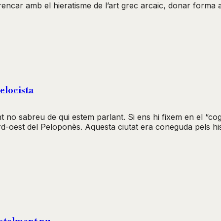
a trencar amb el hieratisme de l’art grec arcaic, donar for
velocista
 no sabreu de qui estem parlant. Si ens hi fixem en el “co
l nord-oest del Peloponès. Aquesta ciutat era coneguda pels hi