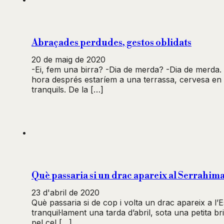
Abraçades perdudes, gestos oblidats
20 de maig de 2020
-Ei, fem una birra? -Dia de merda? -Dia de merda.
hora després estaríem a una terrassa, cervesa en 
tranquils. De la […]
Què passaria si un drac apareix al Serrahim
23 d'abril de 2020
Què passaria si de cop i volta un drac apareix a l
tranquil·lament una tarda d’abril, sota una petita 
pel cel […]