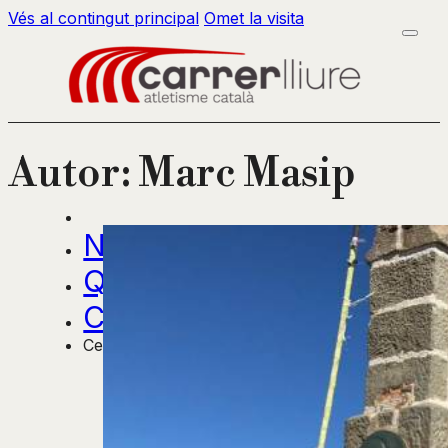
Vés al contingut principal
Omet la visita
Autor:
Marc Masip
Notícies
Qui som?
Contactar
Cercar