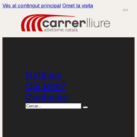
Vés al contingut principal
Omet la visita
Notícies
Qui som?
Contactar
Cercar