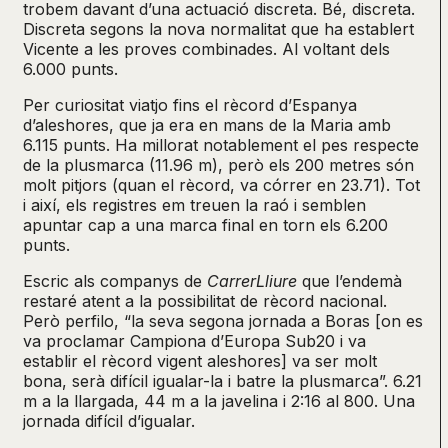
trobem davant d’una actuació discreta. Bé, discreta.
Discreta segons la nova normalitat que ha establert
Vicente a les proves combinades. Al voltant dels
6.000 punts.
Per curiositat viatjo fins el rècord d’Espanya
d’aleshores, que ja era en mans de la Maria amb
6.115 punts. Ha millorat notablement el pes respecte
de la plusmarca (11.96 m), però els 200 metres són
molt pitjors (quan el rècord, va córrer en 23.71). Tot
i així, els registres em treuen la raó i semblen
apuntar cap a una marca final en torn els 6.200
punts.
Escric als companys de
CarrerLliure
que l’endemà
restaré atent a la possibilitat de rècord nacional.
Però perfilo, “la seva segona jornada a Boras [on es
va proclamar Campiona d’Europa Sub20 i va
establir el rècord vigent aleshores] va ser molt
bona, serà difícil igualar-la i batre la plusmarca”. 6.21
m a la llargada, 44 m a la javelina i 2:16 al 800. Una
jornada difícil d’igualar.