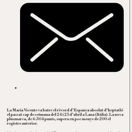
La Maria Vicente va batre el rècord d’Espanya absolut d’heptatló
el passat cap de setmana del 24 i 25 d’abril a Lana (Itàlia). La nova
plusmarca, de 6.304 punts, supera en poc menys de 200 el
registre anterior.