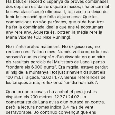
Ha batut el rècord d’Espanya de proves combinades
dos cops en els darrers quatre mesos, i ha encarrilat
la seva classificació olímpica. I, tot i així, no deixo de
tenir la sensació que falta alguna cosa. Que les
competicions no són perfectes, que ni de bon tros
ha fet la combinada ideal a què ens té acostumats
any rere any. Aquesta és, potser, la màgia rere la
Maria Vicente (CD Nike Running).
No m’interpreteu malament. No exigeixo res, no
reclamo res. Faltaria més. Només vull compartir una
sensació que es desprèn d’un dissabte en què miro
els resultats parcials del Multistars de Lana i penso
“rondarà els 6.000 punts”. Era migdia, estava perdut
al mig de la muntanya i tot just s’havien disputat els
100 m.t. i l’alçada. 13.62 i 1.77. Sense referències de
les tanques a mà, reflexiono: “un dia normalet”.
Quan arribo a casa ja ha acabat el pes i just es
disputen els 200 metres. 12.77 i 24.02. La
comentarista de Lana avisa d’un huracà en contra,
però la lectura només indica 0.4 m/s de vent
desfavorable. Jo continuo convençut que ens