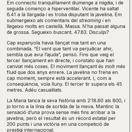
Em connecto tranquil·lament diumenge a migdia, i de
seguida començo a hiperventilar. Vicente ha saltat
6.41 a la llargada i es troba disputant la javelina. Em
submergeixo als comentaris del
streaming
i en
llegeixo molts en castellà. Massa. N’ha passat alguna
de grossa. Segueixo buscant. 47.83. Disculpi?
Cap espanyola havia llançat mai tant en una
combinada. “El vent que tant va perjudicar ahir,
sembla que avui l’ajuda”, penso. Fins que veig el
tercer llançament en directe, i constato que han
canviat més coses. El moviment llançant és molt més
fluid que dos anys enrere. La javelina no frena en
cap moment, sempre està accelerant. I, com a
conseqüència, vola lluny. El tercer tir supera els 45
metres. Adéu casualitats.
La Maria tanca la seva història amb 2:18.60 als 800, i
jo torno a la línia de sortida de la meva. Mantinc la
sensació d’una prova sense més fins arribar a la
javelina, però el resultat és un rècord estatal per
200 punts i una victòria en una competició de
prestigi internacional.