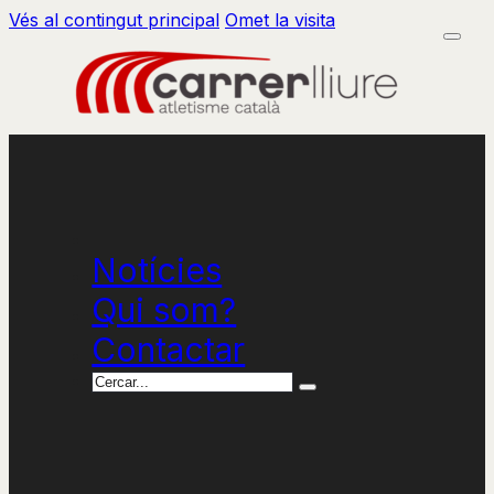
Vés al contingut principal
Omet la visita
Notícies
Qui som?
Contactar
Cercar