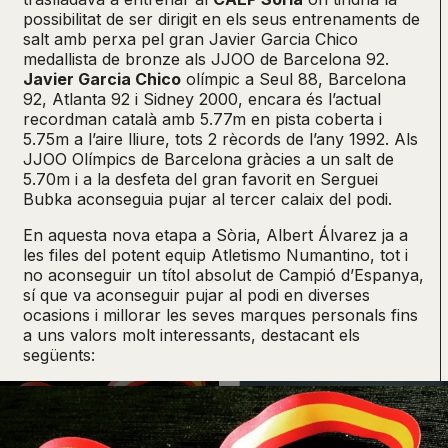
possibilitat de ser dirigit en els seus entrenaments de
salt amb perxa pel gran Javier Garcia Chico
medallista de bronze als JJOO de Barcelona 92.
Javier Garcia Chico
olímpic a Seul 88, Barcelona
92, Atlanta 92 i Sidney 2000, encara és l’actual
recordman català amb 5.77m en pista coberta i
5.75m a l’aire lliure, tots 2 rècords de l’any 1992. Als
JJOO Olímpics de Barcelona gràcies a un salt de
5.70m i a la desfeta del gran favorit en Serguei
Bubka aconseguia pujar al tercer calaix del podi.
En aquesta nova etapa a Sòria, Albert Álvarez ja a
les files del potent equip Atletismo Numantino, tot i
no aconseguir un títol absolut de Campió d’Espanya,
sí que va aconseguir pujar al podi en diverses
ocasions i millorar les seves marques personals fins
a uns valors molt interessants, destacant els
següents: