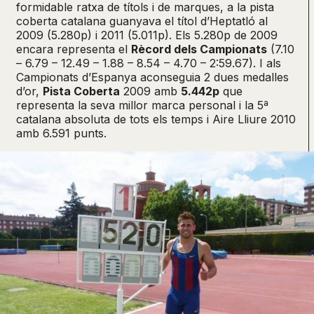
formidable ratxa de títols i de marques, a la pista
coberta catalana guanyava el títol d’Heptatló al
2009 (5.280p) i 2011 (5.011p). Els 5.280p de 2009
encara representa el
Rècord dels Campionats
(7.10
– 6.79 – 12.49 – 1.88 – 8.54 – 4.70 – 2:59.67). I als
Campionats d’Espanya aconseguia 2 dues medalles
d’or,
Pista Coberta
2009 amb
5.442p
que
representa la seva millor marca personal i la 5ª
catalana absoluta de tots els temps i Aire Lliure 2010
amb 6.591 punts.