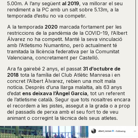
5.00m. A l’any següent
al 2019
, va millorar el seu
rendiment a la PC amb un salt sobre 5.13m, a la
temporada d’estiu no va competir.
A la temporada
2020
marcada fortament per les
restriccions de la pandèmia de la COVID-19, l’Albert
Álvarez no ha competit. Manté la seva vinculació
amb l’Atletismo Numantino, però actualment té
tramitada la llicència federativa per la Comunitat
Valenciana, concretament per Castelló.
Ara fa gairebé 2 anys, el passat
31 d’octubre de
2018
tota la família del Club Atlètic Manresa i en
concret l’Albert Àlvarez, rebien una molt mala
notícia. Després d’una llarga malaltia, als 63 anys
d’edat
ens deixava l’Àngel Garcia
, tot un referent
de l’atletisme català. Segur que tots nosaltres encara
el recordem a les pistes, assegut a la grada o a prop
del passadís de perxa amb el seu fort to de veu
animant o corregint la tècnica dels seus atletes.