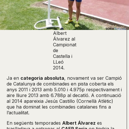
Albert
Álvarez al
Campionat
de
Castella i
LLeó
2014.
Ja en
categoria absoluta
, novament va ser Campió
de Catalunya de combinades en pista coberta els
anys 2011 i 2013 amb 5.010 i 4.975p respectivament i
aire lliure 2013 amb 6.788p al decatló. A continuació
al 2014 apareixia Jesús Castillo (Cornellà Atlètic)
que ha dominat les combinades catalanes fins a
l’actualitat.
En següents temporades
Albert Álvarez
es
traslladava a entrenar al
CAEP Soria
on tindria la