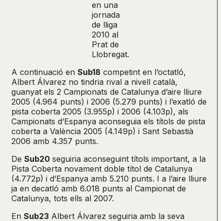
en una
jornada
de lliga
2010 al
Prat de
Llobregat.
A continuació en
Sub18
competint en l’octatló,
Albert Álvarez no tindria rival a nivell català,
guanyat els 2 Campionats de Catalunya d’aire lliure
2005 (4.964 punts) i 2006 (5.279 punts) i l’exatló de
pista coberta 2005 (3.955p) i 2006 (4.103p), als
Campionats d’Espanya aconseguia els títols de pista
coberta a València 2005 (4.149p) i Sant Sebastià
2006 amb 4.357 punts.
De
Sub20
seguiria aconseguint títols important, a la
Pista Coberta novament doble títol de Catalunya
(4.772p) i d’Espanya amb 5.210 punts. I a l’aire lliure
ja en decatló amb 6.018 punts al Campionat de
Catalunya, tots ells al 2007.
En
Sub23
Albert Álvarez seguiria amb la seva