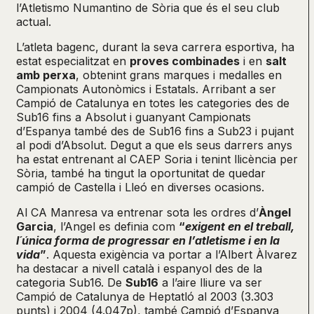
l’Atletismo Numantino de Sòria que és el seu club
actual.
L’atleta bagenc, durant la seva carrera esportiva, ha
estat especialitzat en
proves combinades
i en
salt
amb perxa
, obtenint grans marques i medalles en
Campionats Autonòmics i Estatals. Arribant a ser
Campió de Catalunya en totes les categories des de
Sub16 fins a Absolut i guanyant Campionats
d’Espanya també des de Sub16 fins a Sub23 i pujant
al podi d’Absolut. Degut a que els seus darrers anys
ha estat entrenant al CAEP Soria i tenint llicència per
Sòria, també ha tingut la oportunitat de quedar
campió de Castella i Lleó en diverses ocasions.
Al CA Manresa va entrenar sota les ordres d’
Àngel
Garcia
, l’Angel es definia com
“
exigent en el treball,
l´única forma de progressar en l’atletisme i en la
vida
”
. Aquesta exigència va portar a l’Albert Àlvarez
ha destacar a nivell català i espanyol des de la
categoria Sub16. De
Sub16
a l’aire lliure va ser
Campió de Catalunya de Heptatló al 2003 (3.303
punts) i 2004 (4.047p), també Campió d’Espanya