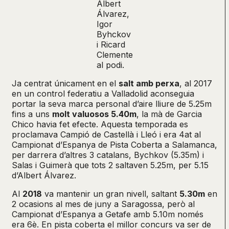
Albert
Álvarez,
Igor
Byhckov
i Ricard
Clemente
al podi.
Ja centrat únicament en el
salt amb perxa
, al 2017
en un control federatiu a Valladolid aconseguia
portar la seva marca personal d’aire lliure de 5.25m
fins a uns
molt valuosos 5.40m
, la mà de Garcia
Chico havia fet efecte. Aquesta temporada es
proclamava Campió de Castellà i Lleó i era 4at al
Campionat d’Espanya de Pista Coberta a Salamanca,
per darrera d’altres 3 catalans, Bychkov (5.35m) i
Salas i Guimerà que tots 2 saltaven 5.25m, per 5.15
d’Albert Álvarez.
Al
2018
va mantenir un gran nivell, saltant
5.30m
en
2 ocasions al mes de juny a Saragossa, però al
Campionat d’Espanya a Getafe amb 5.10m només
era 6è. En pista coberta el millor concurs va ser de