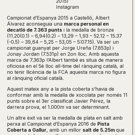
2015)
Instagram
Campionat d’Espanya 2015 a Castelló, Albert
Álvarez aconseguia una
marca personal en
decatló de 7.363 punts
i la medalla de bronze
(11.20(0.1) – 6,94(0.2) – 13,29 – 1,93 – 52.12 – 15.37
(-0.5) – 39,64 – 5,25 – 53,05 – 5:07.15). Va ser un
campionat guanyat per Jorge Ureña (7.853p) i
Jonay Jordan (7.531p) en 2on lloc. Amb aquesta
marca de 7.363p l’Albert també es situa de manera
oficiosa en el 5è lloc all-time del rànquing català, al
no tenir llicència de la FCA aquesta marca no figura
al rànquing oficial català.
Aquest mateix any a la pista coberta s’havia de
conformar amb la medalla de xocolata per només 11
punts sobre el 3er classificat Javier Pérez, la
darrera prova, el 1.000m va ser determinant.
Un altre èxit va ser la medalla de plata en salt amb
perxa al Campionat d’Espanya 2016 de
Pista
Coberta a Gallur
, amb un millor
salt de 5.25m
que