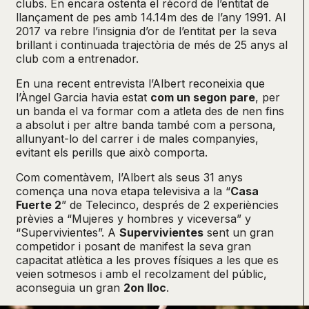
clubs. En encara ostenta el rècord de l’entitat de
llançament de pes amb 14.14m des de l’any 1991. Al
2017 va rebre l’insignia d’or de l’entitat per la seva
brillant i continuada trajectòria de més de 25 anys al
club com a entrenador.
En una recent entrevista l’Albert reconeixia que
l’Àngel Garcia havia estat
com un segon pare
, per
un banda el va formar com a atleta des de nen fins
a absolut i per altre banda també com a persona,
allunyant-lo del carrer i de males companyies,
evitant els perills que això comporta.
Com comentàvem, l’Albert als seus 31 anys
comença una nova etapa televisiva a la “
Casa
Fuerte 2
” de Telecinco, després de 2 experiències
prèvies a “Mujeres y hombres y viceversa” y
“Supervivientes”. A
Supervivientes
sent un gran
competidor i posant de manifest la seva gran
capacitat atlètica a les proves físiques a les que es
veien sotmesos i amb el recolzament del públic,
aconseguia un gran
2on lloc
.