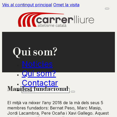
Vés al contingut principal
Omet la visita
Qui som?
Notícies
Qui som?
Contactar
Manifest fundacional
Cercar
El mitjà va néixer l’any 2018 de la mà dels seus 5
membres fundadors: Bernat Peso, Marc Masip,
Jordi Lacambra, Pere Ocaña i Xavi Gallego. Aquest