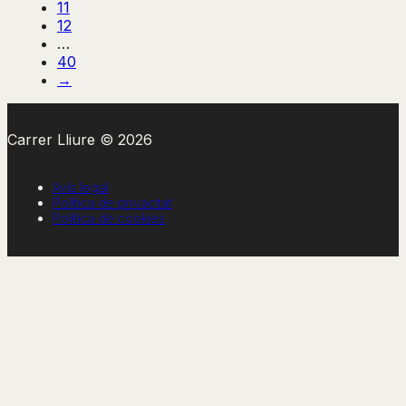
11
12
…
40
→
Carrer Lliure © 2026
Avís legal
Política de privacitat
Política de cookies