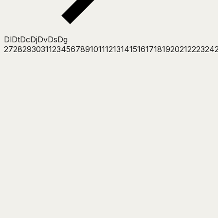
Dl
Dt
Dc
Dj
Dv
Ds
Dg
27
28
29
30
31
1
2
3
4
5
6
7
8
9
10
11
12
13
14
15
16
17
18
19
20
21
22
23
24