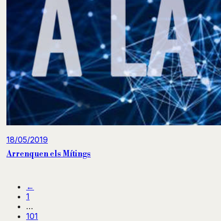
18/05/2019
Arrenquen els Mítings
←
1
…
101