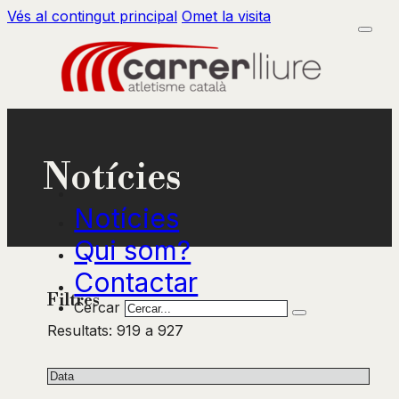
Vés al contingut principal
Omet la visita
Notícies
Notícies
Qui som?
Contactar
Filtres
Cercar
Resultats: 919 a 927