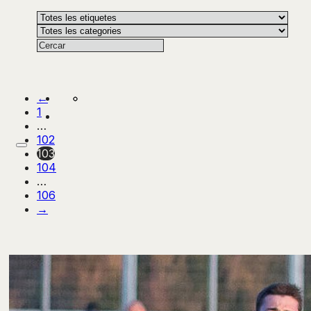
←
1
…
102
103
104
…
106
→