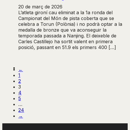
20 de març de 2026
L’atleta gironí cau eliminat a la 1a ronda del
Campionat del Món de pista coberta que se
celebra a Torun (Polònia) i no podrà optar a la
medalla de bronze que va aconseguir la
temporada passada a Nanjing. El deixeble de
Carles Castillejo ha sortit valent en primera
posició, passant en 51.9 els primers 400 […]
←
1
2
3
4
5
…
24
→