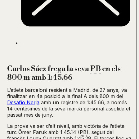
Carlos Sáez frega la seva
PB
en els
800 m amb 1:45.66
L’atleta barceloní resident a Madrid, de 27 anys, va
finalitzar en 4a posició a la final A dels 800 m del
Desafío Nerja
amb un registre de 1:45.66, a només
14 centèsimes de la seva marca personal assolida el
passat mes de juny.
La prova va ser d’alt nivell, amb victòria de l’atleta
turc Ömer Faruk amb 1:45.14 (
PB
), seguit del
francès Louey Querrat amb 1:45.28. El tercer lloc va