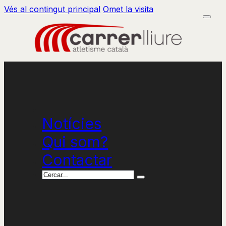
Vés al contingut principal
Omet la visita
Notícies
Qui som?
Contactar
Cercar