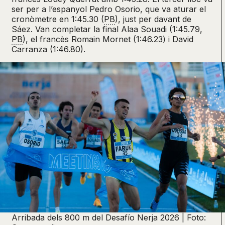
ser per a l’espanyol Pedro Osorio, que va aturar el
cronòmetre en 1:45.30 (
PB
), just per davant de
Sáez. Van completar la final Alaa Souadi (1:45.79,
PB
), el francès Romain Mornet (1:46.23) i David
Carranza (1:46.80).
Arribada dels 800 m del Desafío Nerja 2026 | Foto: