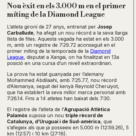
Nou èxit en els 3.000 m en el primer
míting de la Diamond League
L’atleta gironí de 27 anys, entrenat per
Josep
Carballude
, ha afegit un nou rècord a la seva llarga
llista de fites. Aquesta vegada ha estat en els 3.000
m, amb un registre de 7:29.72 aconseguit en el
primer míting de la temporada de la
Diamond
League
, disputat a Xangai, on ha finalitzat en 13a
posició en una cursa d’un nivell extraordinari.
La prova ha estat guanyada per l’alemany
Mohammed Abdilaahi, amb 7:25.77, nou rècord
d’Alemanya, seguit del kenyà Reynold Cheruiyot,
que ha establert la seva millor marca personal amb
7:26.14. Fins a 14 atletes han baixat dels 7:30.
El registre de l’atleta de l’
Agrupació Atlètica
Palamós
suposa un nou
triple rècord de
Catalunya, d’Uruguai i de Sud-amèrica
, que
s’afegeix als que ja posseeix en 5.000 m (12:59.26), 5
km (12:57) i 10 km (27:16).