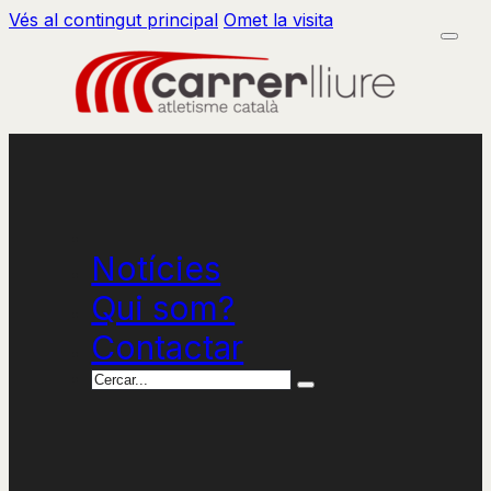
Vés al contingut principal
Omet la visita
Notícies
Qui som?
Contactar
Cercar