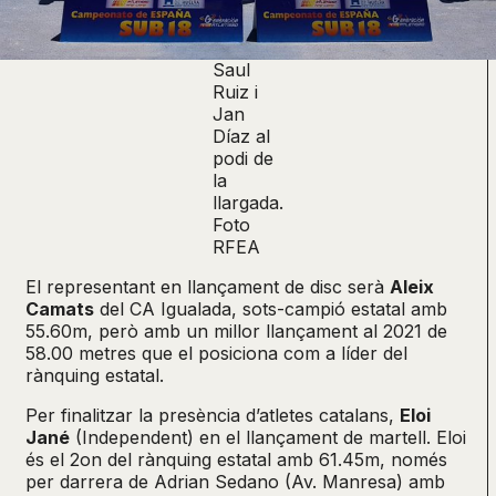
Saul
Ruiz i
Jan
Díaz al
podi de
la
llargada.
Foto
RFEA
El representant en llançament de disc serà
Aleix
Camats
del CA Igualada, sots-campió estatal amb
55.60m, però amb un millor llançament al 2021 de
58.00 metres que el posiciona com a líder del
rànquing estatal.
Per finalitzar la presència d’atletes catalans,
Eloi
Jané
(Independent) en el llançament de martell. Eloi
és el 2on del rànquing estatal amb 61.45m, només
per darrera de Adrian Sedano (Av. Manresa) amb