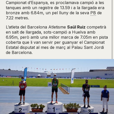
Campionat d’Espanya, es proclamava campió a les
tanques amb un registre de 13.59 i a la llargada era
bronze amb 6.84m, un pel lluny de la seva
PB
de
7.22 metres.
L’atleta del Barcelona Atletisme
Saül Ruiz
competirà
en salt de llargada, sots-campió a Huelva amb
6.95m, però amb una millor marca de 7.05m en pista
coberta que li van servir per guanyar el Campionat
Estatal disputat al mes de març al Palau Sant Jordi
de Barcelona.