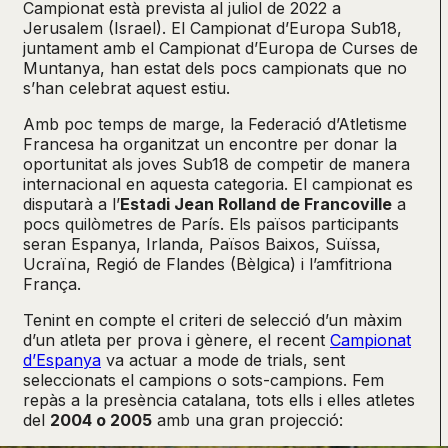
Campionat està prevista al juliol de 2022 a
Jerusalem (Israel). El Campionat d’Europa Sub18,
juntament amb el Campionat d’Europa de Curses de
Muntanya, han estat dels pocs campionats que no
s’han celebrat aquest estiu.
Amb poc temps de marge, la Federació d’Atletisme
Francesa ha organitzat un encontre per donar la
oportunitat als joves Sub18 de competir de manera
internacional en aquesta categoria. El campionat es
disputarà a l’
Estadi Jean Rolland de Francoville
a
pocs quilòmetres de París. Els països participants
seran Espanya, Irlanda, Països Baixos, Suïssa,
Ucraïna, Regió de Flandes (Bèlgica) i l’amfitriona
França.
Tenint en compte el criteri de selecció d’un màxim
d’un atleta per prova i gènere, el recent
Campionat
d’Espanya
va actuar a mode de trials, sent
seleccionats el campions o sots-campions. Fem
repàs a la presència catalana, tots ells i elles atletes
del
2004 o 2005
amb una gran projecció: