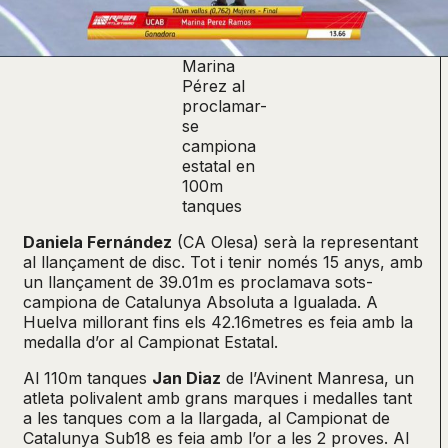
Marina
Pérez al
proclamar-
se
campiona
estatal en
100m
tanques
Daniela Fernández
(CA Olesa) serà la representant
al llançament de disc. Tot i tenir només 15 anys, amb
un llançament de 39.01m es proclamava sots-
campiona de Catalunya Absoluta a Igualada. A
Huelva millorant fins els 42.16metres es feia amb la
medalla d’or al Campionat Estatal.
Al 110m tanques
Jan Diaz
de l’Avinent Manresa, un
atleta polivalent amb grans marques i medalles tant
a les tanques com a la llargada, al Campionat de
Catalunya Sub18 es feia amb l’or a les 2 proves. Al