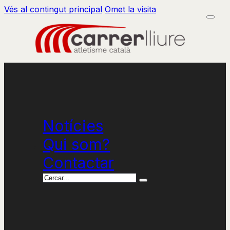
Vés al contingut principal
Omet la visita
Notícies
Qui som?
Contactar
Cercar