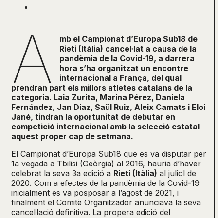
A
mb el Campionat d’Europa Sub18 de
Rieti (Itàlia) cancel·lat a causa de la
pandèmia de la Covid-19, a darrera
hora s’ha organitzat un encontre
internacional a França, del qual
prendran part els millors atletes catalans de la
categoria. Laia Zurita, Marina Pérez, Daniela
Fernández, Jan Diaz, Saül Ruiz, Aleix Camats i Eloi
Jané, tindran la oportunitat de debutar en
competició internacional amb la selecció estatal
aquest proper cap de setmana.
El Campionat d’Europa Sub18 que es va disputar per
1a vegada a Tbilisi (Geòrgia) al 2016, hauria d’haver
celebrat la seva 3a edició a
Rieti (Itàlia)
al juliol de
2020. Com a efectes de la pandèmia de la Covid-19
inicialment es va posposar a l’agost de 2021, i
finalment el Comitè Organitzador anunciava la seva
cancel·lació definitiva. La propera edició del