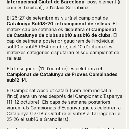
Internacional Ciutat de Barcelona
, possiblement (i
com és habitual), a l’estadi Serrahima.
El 26-27 de setembre es viurà el campionat de
Catalunya Sub18-20 i el campionat de relleus
. El
mateix cap de setmana es disputarà el
Campionat
de Catalunya de clubs sub10 a sub16 de clubs
. El
cap de setmana posterior gaudirem de l’individual
sub10 a sub16 (3-4 octubre) i el 10 d’octubre les
mateixes categories disputaran el seu campionat de
relleus.
El dia següent (11 d’octubre) es celebrarà el
Campionat de Catalunya de Proves Combinades
sub12-14.
El Campionat Absolut català (com hem indicat a
l’inici) serà un mes després del Campionat d’Espanya
(11-12 octubre). Els caps de setmana posteriors
viurem els Campionats d’Espanya que es celebren a
Catalunya (17-18 d’Octubre el sub18 a Tarragona i el
25-26 el sub16 a Granollers).