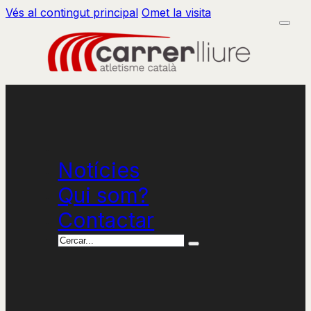
Vés al contingut principal
Omet la visita
Notícies
Qui som?
Contactar
Cercar