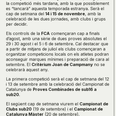
la competició més tardana, amb la que possiblement
es “tancarà” aquesta temporada estranya. Serà el
cap de setmana del
14 i 15 de novembre
, amb la
celebració de les dues jornades, amb clubs i grups
per decidir.
Els controls de la
FCA
començaran cap a finals
d’agost, amb una sèrie de dues proves absolutes el
29 i 30 agost i el 5 i 6 de setembre. Cal destacar que
a partir de mitjans de juliol els clubs començaran a
organitzar competicions locals on els atletes podran
aconseguir marques mínimes i preparació de cara al
setembre. El
Critèrium Joan de Campmany
no se
celebrarà aquest any.
La primera competició serà el cap de setmana del 12
i 13 de setembre amb la celebració del Campionat de
Catalunya de
Proves Combinades de sub16 a
sub20
.
El següent cap de setmana viurem el
Campionat de
Clubs sub20
(19 de setembre) i el
Campionat de
Catalunya Màster
(20 de setembre).