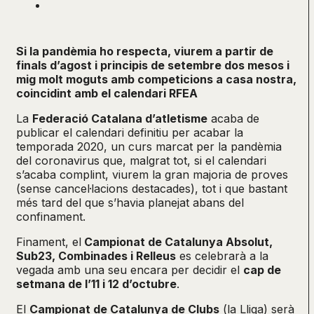
Si la pandèmia ho respecta, viurem a partir de
finals d’agost i principis de setembre dos mesos i
mig molt moguts amb competicions a casa nostra,
coincidint amb el calendari RFEA
La
Federació Catalana d’atletisme
acaba de
publicar el calendari definitiu per acabar la
temporada 2020, un curs marcat per la pandèmia
del coronavirus que, malgrat tot, si el calendari
s’acaba complint, viurem la gran majoria de proves
(sense cancel·lacions destacades), tot i que bastant
més tard del que s’havia planejat abans del
confinament.
Finament, el
Campionat de Catalunya Absolut,
Sub23, Combinades i Relleus
es celebrarà a la
vegada amb una seu encara per decidir el
cap de
setmana de l’11 i 12 d’octubre
.
El
Campionat de Catalunya de Clubs
(la Lliga) serà