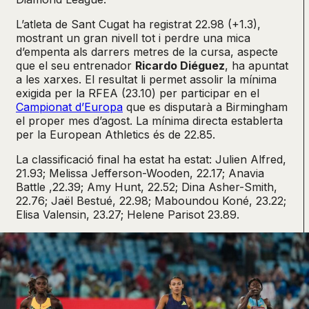
L’atleta de Sant Cugat ha registrat 22.98 (+1.3),
mostrant un gran nivell tot i perdre una mica
d’empenta als darrers metres de la cursa, aspecte
que el seu entrenador
Ricardo Diéguez
, ha apuntat
a les xarxes. El resultat li permet assolir la mínima
exigida per la RFEA (23.10) per participar en el
Campionat d’Europa
que es disputarà a Birmingham
el proper mes d’agost. La mínima directa establerta
per la European Athletics és de 22.85.
La classificació final ha estat ha estat: Julien Alfred,
21.93; Melissa Jefferson-Wooden, 22.17; Anavia
Battle ,22.39; Amy Hunt, 22.52; Dina Asher-Smith,
22.76; Jaël Bestué, 22.98; Maboundou Koné, 23.22;
Elisa Valensin, 23.27; Helene Parisot 23.89.