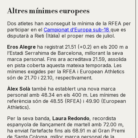
Altres mínimes europees
Dos atletes han aconseguit la mínima de la RFEA per
participar en el
Campionat d’Europa sub-18
que es
disputarà a Rieti (Itàlia) el proper mes de juliol.
Eros Alegre
ha registrat 21.51 (+0.2) en els 200 m a
l’Estadi Serrahima de Barcelona, millorant la seva
marca personal. Fins ara acreditava 21.59, assolida
en pista coberta aquesta mateixa temporada. Les
mínimes exigides per la RFEA i European Athletics
són de 21.70 i 22.10, respectivament.
Àlex Solà
també ha establert una nova marca
personal amb 48.34 en els 400 m. Les mínimes de
referència són de 48.55 (RFEA) i 49.90 (European
Athletics).
Per la seva banda,
Laura Redondo
, recordista
espanyola de llançament de martell amb 72.00 m,
ha enviat l’artefacte fins als 68.91 m al Gran Premi
de Santa Coloma, millor marca personal de la