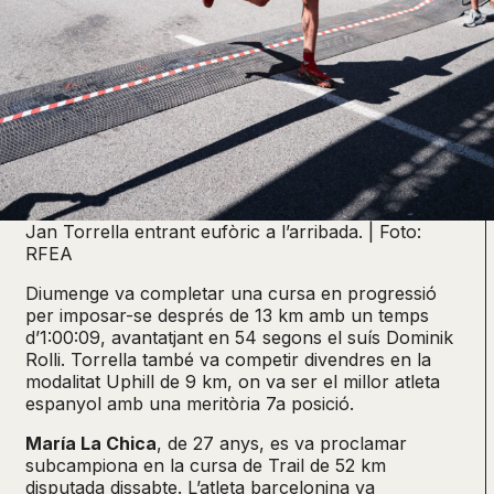
Jan Torrella entrant eufòric a l’arribada. | Foto:
RFEA
Diumenge va completar una cursa en progressió
per imposar-se després de 13 km amb un temps
d’1:00:09, avantatjant en 54 segons el suís Dominik
Rolli. Torrella també va competir divendres en la
modalitat Uphill de 9 km, on va ser el millor atleta
espanyol amb una meritòria 7a posició.
María La Chica
, de 27 anys, es va proclamar
subcampiona en la cursa de Trail de 52 km
disputada dissabte. L’atleta barcelonina va