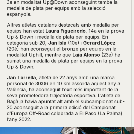
3a en modalitat Up@Down aconseguint també la
medalla de plata per equips amb la selecció
espanyola.
Altres atletes catalans destacats amb medalla per
equips han estat
Laura Figueiredo
, 14a en la prova
Up & Down i medalla de plata per equips. En
categoria sub-20,
Jan Isla
(10è) i
Gerard López
(20è) han aconseguit el bronze per equips en la
modalitat Uphill, mentre que
Laia Alonso
(23a) ha
sumat una medalla de plata per equips en la prova
Up & Down.
Jan Torrella
, atleta de 22 anys amb una marca
personal de 30:06 en 10 km assolida aquest any a
València, ha aconseguit l’èxit més important de la
seva prometedora trajectòria esportiva. L’atleta de
Bagà ja havia apuntat alt amb el subcampionat sub-
20 aconseguit a la primera edició del Campionat
d’Europa Off-Road celebrada a El Paso (La Palma)
l’any 2022.