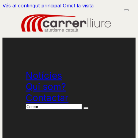
Vés al contingut principal
Omet la visita
Notícies
Qui som?
Contactar
Cercar