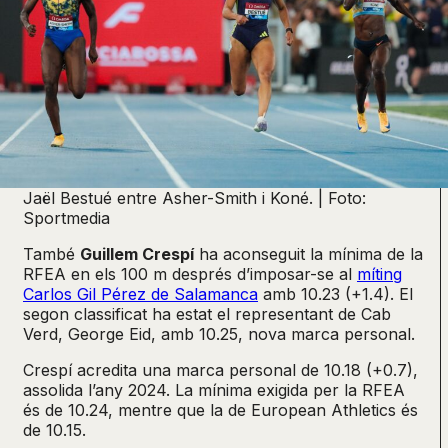
Jaël Bestué entre Asher-Smith i Koné. | Foto:
Sportmedia
També
Guillem Crespí
ha aconseguit la mínima de la
RFEA en els 100 m després d’imposar-se al
míting
Carlos Gil Pérez de Salamanca
amb 10.23 (+1.4). El
segon classificat ha estat el representant de Cab
Verd, George Eid, amb 10.25, nova marca personal.
Crespí acredita una marca personal de 10.18 (+0.7),
assolida l’any 2024. La mínima exigida per la RFEA
és de 10.24, mentre que la de European Athletics és
de 10.15.