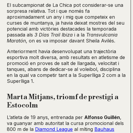
El subcampionat de La Chica pot considerar-se una
sorpresa relativa. Tot i que només fa
aproximadament un any i mig que competeix en
curses de muntanya, ja havia deixat mostres del seu
potencial amb victòries destacades la temporada
passada als
3 Días Trail Ibiza
i a la
Transvulcania
Maratón
, on es va imposar davant Sheila Avilés.
Anteriorment havia desenvolupat una trajectòria
esportiva molt diversa, amb resultats en atletisme de
promoció en proves de salt de llargada, velocitat i
tanques, abans de dedicar-se al voleibol, disciplina
en la qual va competir tant a la Superlliga 2 com a la
Superlliga 1.
Marta Mitjans, triomf de prestigi a
Estocolm
L’atleta de 19 anys, entrenada per
Alfonso Guillén
,
va guanyar amb autoritat la cursa promocional dels
800 m de la
Diamond League
al míting
Bauhaus