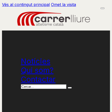
Vés al contingut principal
Omet la visita
Notícies
Qui som?
Contactar
Cercar