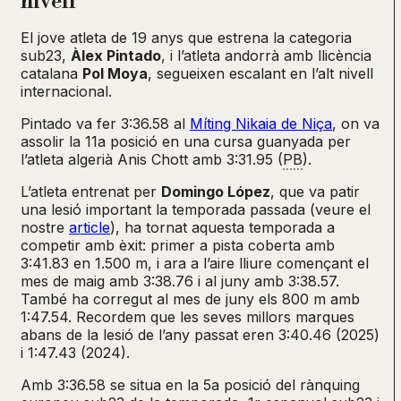
nivell
El jove atleta de 19 anys que estrena la categoria
sub23,
Àlex Pintado
, i l’atleta andorrà amb llicència
catalana
Pol Moya
, segueixen escalant en l’alt nivell
internacional.
Pintado va fer 3:36.58 al
Míting Nikaia de Niça
, on va
assolir la 11a posició en una cursa guanyada per
l’atleta algerià Anis Chott amb 3:31.95 (
PB
).
L’atleta entrenat per
Domingo López
, que va patir
una lesió important la temporada passada (veure el
nostre
article
), ha tornat aquesta temporada a
competir amb èxit: primer a pista coberta amb
3:41.83 en 1.500 m, i ara a l’aire lliure començant el
mes de maig amb 3:38.76 i al juny amb 3:38.57.
També ha corregut al mes de juny els 800 m amb
1:47.54. Recordem que les seves millors marques
abans de la lesió de l’any passat eren 3:40.46 (2025)
i 1:47.43 (2024).
Amb 3:36.58 se situa en la 5a posició del rànquing