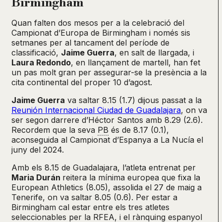
Birmingham
Quan falten dos mesos per a la celebració del
Campionat d’Europa de Birmingham i només sis
setmanes per al tancament del període de
classificació,
Jaime Guerra
, en salt de llargada, i
Laura Redondo
, en llançament de martell, han fet
un pas molt gran per assegurar-se la presència a la
cita continental del proper 10 d’agost.
Jaime Guerra
va saltar 8.15 (1.7) dijous passat a la
Reunión Internacional Ciudad de Guadalajara
, on va
ser segon darrere d’Héctor Santos amb 8.29 (2.6).
Recordem que la seva
PB
és de 8.17 (0.1),
aconseguida al Campionat d’Espanya a La Nucía el
juny del 2024.
Amb els 8.15 de Guadalajara, l’atleta entrenat per
Maria Durán
reitera la mínima europea que fixa la
European Athletics (8.05), assolida el 27 de maig a
Tenerife, on va saltar 8.05 (0.6). Per estar a
Birmingham cal estar entre els tres atletes
seleccionables per la RFEA, i el rànquing espanyol