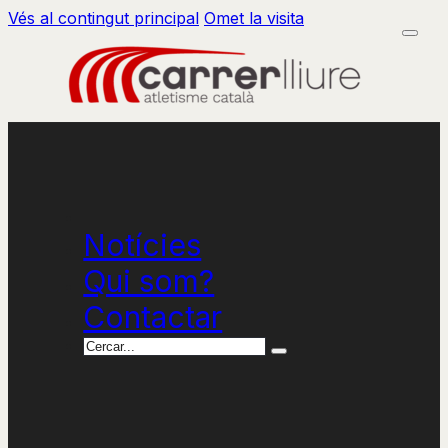
Vés al contingut principal
Omet la visita
Notícies
Qui som?
Contactar
Cercar