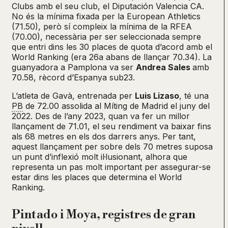
Clubs amb el seu club, el Diputación Valencia CA.
No és la mínima fixada per la European Athletics
(71.50), però sí compleix la mínima de la RFEA
(70.00), necessària per ser seleccionada sempre
que entri dins les 30 places de quota d’acord amb el
World Ranking (era 26a abans de llançar 70.34). La
guanyadora a Pamplona va ser
Andrea Sales
amb
70.58, rècord d’Espanya sub23.
L’atleta de Gavà, entrenada per
Luis Lizaso
, té una
PB
de 72.00 assolida al Míting de Madrid el juny del
2022. Des de l’any 2023, quan va fer un millor
llançament de 71.01, el seu rendiment va baixar fins
als 68 metres en els dos darrers anys. Per tant,
aquest llançament per sobre dels 70 metres suposa
un punt d’inflexió molt il·lusionant, alhora que
representa un pas molt important per assegurar-se
estar dins les places que determina el World
Ranking.
Pintado i Moya, registres de gran