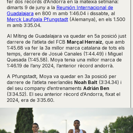
fer dos rècords d’Andorra en la mateixa setmana:
dimarts 9 de juny a la
Reunión Internacional de
Guadalajara
en 800 m amb 1:46.04 i dissabte, al
Merck Laufgala Pfungstadt
(Alemanya), en els 1.500
m amb 3:35.04.
Al Míting de Guadalajara va quedar en 5a posició just
darrere de l’atleta del FCB
Marçal Herraiz
, que amb
1:45.68 va fer la 3a millor marca catalana de tots els
temps, darrere de Josué Canales (1:44.49) i Miguel
Quesada (1:45.58). Moya tenia una millor marca de
1:46.19 de l’any 2024, l’anterior rècord andorrà.
A Pfungstadt, Moya va quedar en 3a posició per
darrere de l’atleta neerlandès
Noah Balt
(3:34.34) i
del seu company d’entrenaments
Adrián Ben
(3:34.52). El seu anterior rècord d’Andorra, fixat el
2024, era de 3:35.60.