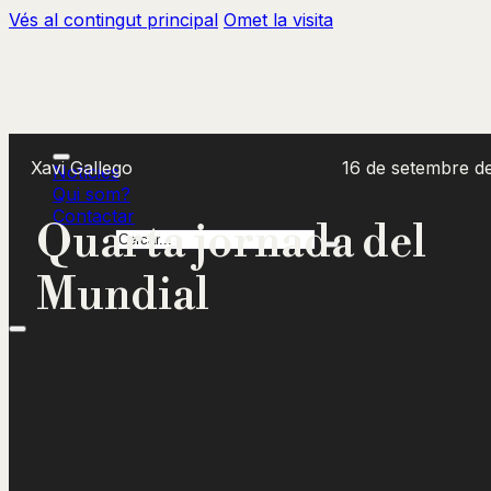
Vés al contingut principal
Omet la visita
Xavi Gallego
16 de setembre d
Notícies
Qui som?
Contactar
Quarta jornada del
Cercar
Mundial