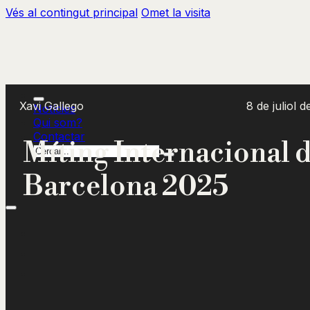
Vés al contingut principal
Omet la visita
Xavi Gallego
8 de juliol 
Notícies
Qui som?
Contactar
Míting Internacional 
Cercar
Barcelona 2025