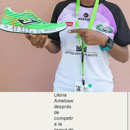
Likina
Amebaw
després
de
competir
a la
prova de