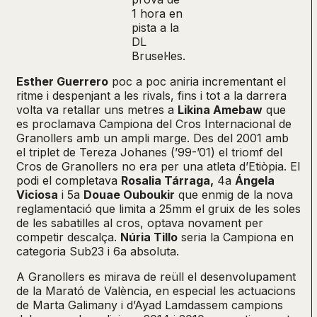
1 hora en
pista a la
DL
Brusel·les.
Esther Guerrero
poc a poc aniria incrementant el
ritme i despenjant a les rivals, fins i tot a la darrera
volta va retallar uns metres a
Likina Amebaw
que
es proclamava Campiona del Cros Internacional de
Granollers amb un ampli marge. Des del 2001 amb
el triplet de Tereza Johanes (’99-’01) el triomf del
Cros de Granollers no era per una atleta d’Etiòpia. El
podi el completava
Rosalia Tárraga,
4a
Ángela
Viciosa
i 5a
Douae Ouboukir
que enmig de la nova
reglamentació que limita a 25mm el gruix de les soles
de les sabatilles al cros, optava novament per
competir descalça.
Núria Tillo
seria la Campiona en
categoria Sub23 i 6a absoluta.
A Granollers es mirava de reüll el desenvolupament
de la Marató de València, en especial les actuacions
de Marta Galimany i d’Ayad Lamdassem campions