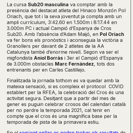
La cursa
Sub20 masculina
va comptar amb la
presència del destacat atleta del Hinaco Monzón Pol
Oriach, que tot i la seva joventut ja compta amb un
ampli currículum, 3:42.60 en 1.500m i 8:17.44 en
3.000m PC i actual Campió d’Espanya de Cros
Sub20. Amb l’absència d’Adam Maijó, en
Pol Oriach
va fer bons els pronòstics i aconseguia la victòria a
Granollers per davant de 2 atletes de la AA
Catalunya també d’enorme nivell. Segon va ser el
migfondista
Aniol Borràs
i 3er el Campió d’Espanya
de 3.000m obstacles
Marc Fernández
, tots dos
entrenants per en Carles Castillejo.
Finalitzada la jornada tothom es va quedar amb la
mateixa sensació, si es compleix el protocol COVID
establert per la RFEA, la celebració del Cros és una
activitat segura. Desitjant que a partir del mes de
gener es puguin celebrar crosos del calendari català
per no perdre la temporada 2021, cal tenir en
compte que el cros és una magnífica base per la
temporada de pista de la primavera estiu.
En el
següent enllaç es poden trobar els resultats
de