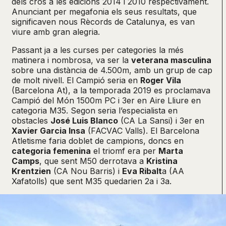
dels cros a les edicions 2014 i 2010 respectivament.
Anunciant per megafonia els seus resultats, que
significaven nous Rècords de Catalunya, es van
viure amb gran alegria.
Passant ja a les curses per categories la més
matinera i nombrosa, va ser la
veterana masculina
sobre una distància de 4.500m, amb un grup de cap
de molt nivell. El Campió seria en
Roger Vila
(Barcelona At), a la temporada 2019 es proclamava
Campió del Món 1500m PC i 3er en Aire Lliure en
categoria M35. Segon seria l’especialista en
obstacles
José Luis Blanco
(CA La Sansi) i 3er en
Xavier Garcia Insa
(FACVAC Valls). El Barcelona
Atletisme faria doblet de campions, doncs en
categoria femenina
el triomf era per
Marta
Camps
, que sent M50 derrotava a
Kristina
Krentzien
(CA Nou Barris) i
Eva Ribalt
a (AA
Xafatolls) que sent M35 quedarien 2a i 3a.