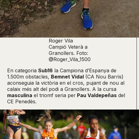
Roger Vila
Campió Veterà a
Granollers. Foto:
@Roger_Vila_1500
En categoria
Sub16
la Campiona d’Espanya de
1.500m obstacles,
Bemnet Vidal
(CA Nou Barris)
aconseguia la victòria en el cros, pujant de nou al
calaix més alt del podi a Granollers. A la cursa
masculina
el triomf seria per
Pau Valdepeñas
del
CE Penedès.