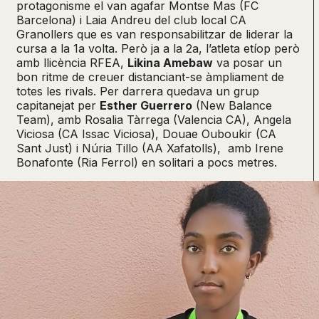
protagonisme el van agafar Montse Mas (FC
Barcelona) i Laia Andreu del club local CA
Granollers que es van responsabilitzar de liderar la
cursa a la 1a volta. Però ja a la 2a, l’atleta etíop però
amb llicència RFEA,
Likina Amebaw
va posar un
bon ritme de creuer distanciant-se àmpliament de
totes les rivals. Per darrera quedava un grup
capitanejat per
Esther Guerrero
(New Balance
Team), amb Rosalia Tàrrega (Valencia CA), Angela
Viciosa (CA Issac Viciosa), Douae Ouboukir (CA
Sant Just) i Núria Tillo (AA Xafatolls), amb Irene
Bonafonte (Ria Ferrol) en solitari a pocs metres.