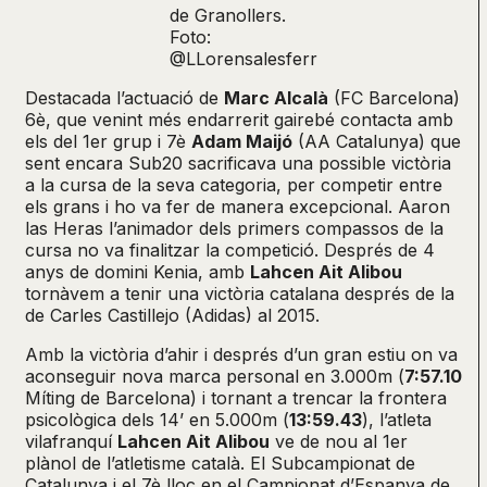
de Granollers.
Foto:
@LLorensalesferr
Destacada l’actuació de
Marc Alcalà
(FC Barcelona)
6è, que venint més endarrerit gairebé contacta amb
els del 1er grup i 7è
Adam Maijó
(AA Catalunya) que
sent encara Sub20 sacrificava una possible victòria
a la cursa de la seva categoria, per competir entre
els grans i ho va fer de manera excepcional. Aaron
las Heras l’animador dels primers compassos de la
cursa no va finalitzar la competició. Després de 4
anys de domini Kenia, amb
Lahcen Ait Alibou
tornàvem a tenir una victòria catalana després de la
de Carles Castillejo (Adidas) al 2015.
Amb la victòria d’ahir i després d’un gran estiu on va
aconseguir nova marca personal en 3.000m (
7:57.10
Míting de Barcelona) i tornant a trencar la frontera
psicològica dels 14’ en 5.000m (
13:59.43
), l’atleta
vilafranquí
Lahcen Ait Alibou
ve de nou al 1er
plànol de l’atletisme català. El Subcampionat de
Catalunya i el 7è lloc en el Campionat d’Espanya de