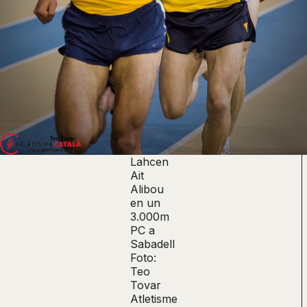
Lahcen
Ait
Alibou
en un
3.000m
PC a
Sabadell
Foto:
Teo
Tovar
Atletisme