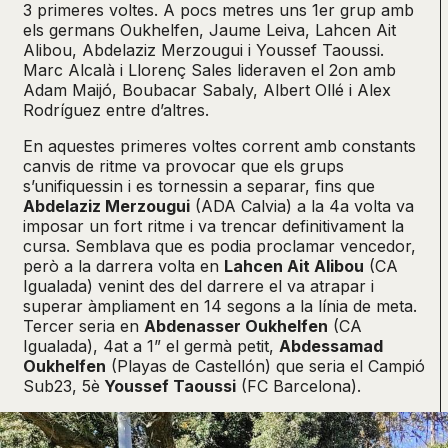
3 primeres voltes. A pocs metres uns 1er grup amb
els germans Oukhelfen, Jaume Leiva, Lahcen Ait
Alibou, Abdelaziz Merzougui i Youssef Taoussi.
Marc Alcalà i Llorenç Sales lideraven el 2on amb
Adam Maijó, Boubacar Sabaly, Albert Ollé i Alex
Rodríguez entre d’altres.
En aquestes primeres voltes corrent amb constants
canvis de ritme va provocar que els grups
s’unifiquessin i es tornessin a separar, fins que
Abdelaziz Merzougui
(ADA Calvia) a la 4a volta va
imposar un fort ritme i va trencar definitivament la
cursa. Semblava que es podia proclamar vencedor,
però a la darrera volta en
Lahcen Ait Alibou
(CA
Igualada) venint des del darrere el va atrapar i
superar àmpliament en 14 segons a la línia de meta.
Tercer seria en
Abdenasser Oukhelfen
(CA
Igualada), 4at a 1” el germà petit,
Abdessamad
Oukhelfen
(Playas de Castellón) que seria el Campió
Sub23, 5è
Youssef Taoussi
(FC Barcelona).