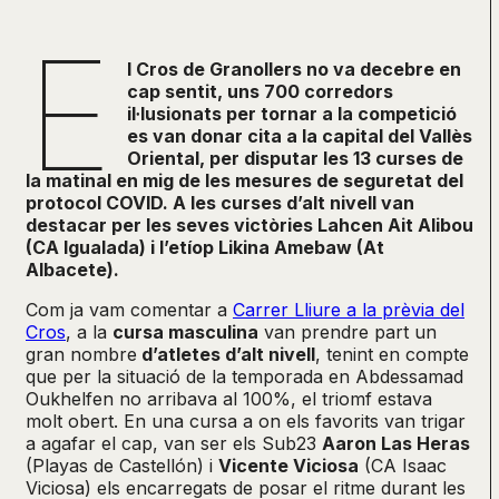
E
l Cros de Granollers no va decebre en
cap sentit, uns 700 corredors
il·lusionats per tornar a la competició
es van donar cita a la capital del Vallès
Oriental, per disputar les 13 curses de
la matinal en mig de les mesures de seguretat del
protocol COVID. A les curses d’alt nivell van
destacar per les seves victòries Lahcen Ait Alibou
(CA Igualada) i l’etíop Likina Amebaw (At
Albacete).
Com ja vam comentar a
Carrer Lliure a la prèvia del
Cros
, a la
cursa masculina
van prendre part un
gran nombre
d’atletes d’alt nivell
, tenint en compte
que per la situació de la temporada en Abdessamad
Oukhelfen no arribava al 100%, el triomf estava
molt obert. En una cursa a on els favorits van trigar
a agafar el cap, van ser els Sub23
Aaron Las Heras
(Playas de Castellón) i
Vicente Viciosa
(CA Isaac
Viciosa) els encarregats de posar el ritme durant les