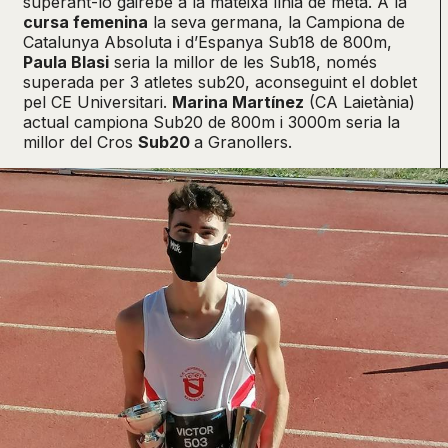
superant-lo gairebé a la mateixa línia de meta. A la
cursa femenina
la seva germana, la Campiona de
Catalunya Absoluta i d’Espanya Sub18 de 800m,
Paula Blasi
seria la millor de les Sub18, només
superada per 3 atletes sub20, aconseguint el doblet
pel CE Universitari.
Marina Martínez
(CA Laietània)
actual campiona Sub20 de 800m i 3000m seria la
millor del Cros
Sub20
a Granollers.