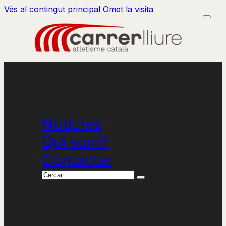
Vés al contingut principal
Omet la visita
Notícies
Qui som?
Contactar
Cercar