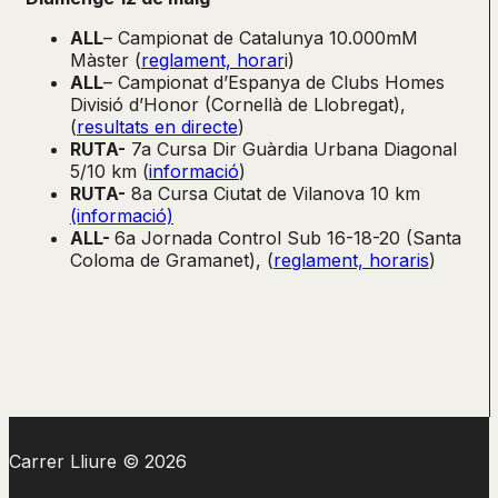
ALL
– Campionat de Catalunya 10.000mM
Màster (
reglament, horar
i)
ALL
– Campionat d’Espanya de Clubs Homes
Divisió d’Honor (Cornellà de Llobregat),
(
resultats en directe
)
RUTA-
7a Cursa Dir Guàrdia Urbana Diagonal
5/10 km (
informació
)
RUTA-
8a Cursa Ciutat de Vilanova 10 km
(informació)
ALL-
6a Jornada Control Sub 16-18-20 (Santa
Coloma de Gramanet), (
reglament, horaris
)
Carrer Lliure © 2026