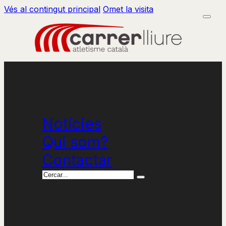
Vés al contingut principal
Omet la visita
Notícies
Qui som?
Contactar
Cercar