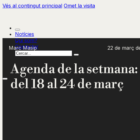
Vés al contingut principal
Omet la visita
Notícies
Qui som?
Contactar
Marc Masip
22 de març d
Cercar
Agenda de la setmana:
del 18 al 24 de març