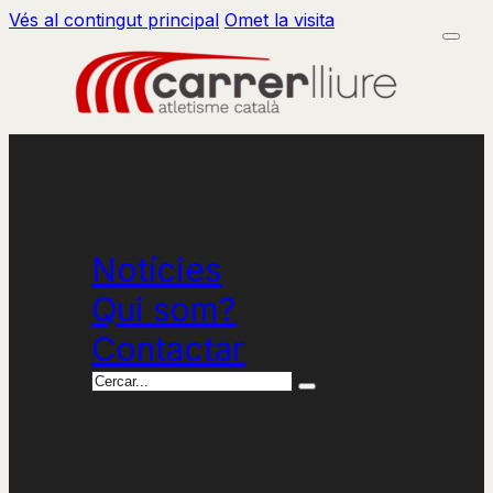
Vés al contingut principal
Omet la visita
Notícies
Qui som?
Contactar
Cercar