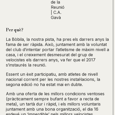
de la
Reunió
| C.A.
Gavà
Per què?
La Bòbila, la nostra pista, ha pres els darrers anys la
fama de ser ràpida. Això, juntament amb la voluntat
del club d’intentar portar l’atletisme de màxim nivell a
casa, i el creixement desmesurat del grup de
velocistes els darrers anys, va fer que el 2017
s’instaurés la reunió.
Essent un èxit participatiu, amb atletes de nivell
nacional corrent per les nostres instal·lacions, la
segona edició no ha estat mai en dubte.
Amb una oferta de les millors condicions ventoses
(pràcticament sempre bufant a favor a recta de
meta), un tartà dur i ràpid, i els millors voluntaris
juntament amb una bona organització, el dia 16
esdevé un ‘imperdible’ pels millors velocistes